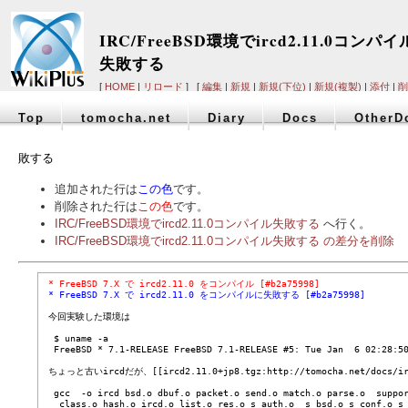
IRC/FreeBSD環境でircd2.11.0コンパイ
失敗する
[
HOME
|
リロード
] [
編集
|
新規
|
新規(下位)
|
新規(複製)
|
添付
|
削
Top
tomocha.net
Diary
Docs
OtherD
敗する
追加された行は
この色
です。
削除された行は
この色
です。
IRC/FreeBSD環境でircd2.11.0コンパイル失敗する
へ行く。
IRC/FreeBSD環境でircd2.11.0コンパイル失敗する の差分を削除
 * FreeBSD 7.X で ircd2.11.0 をコンパイル [#b2a75998]
 * FreeBSD 7.X で ircd2.11.0 をコンパイルに失敗する [#b2a75998]
 今回実験した環境は

  $ uname -a

  FreeBSD * 7.1-RELEASE FreeBSD 7.1-RELEASE #5: Tue Jan  6 02:28:50
 ちょっと古いircdだが、[[ircd2.11.0+jp8.tgz:http://tomocha.net/d
  gcc  -o ircd bsd.o dbuf.o packet.o send.o match.o parse.o  suppor
   class.o hash.o ircd.o list.o res.o s_auth.o  s_bsd.o s_conf.o s_