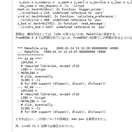
   s_misc.o s_numeric.o  s_send.o s_serv.o s_service.o s_user.o s_z
   res_comp.o res_mkquery.o -lz  -lcrypt

  hash.o(.text+0x10cc): In function `bigger_prime':

  ../ircd/hash.c:219: undefined reference to `sqrt'

  ircd.o(.text+0x4e9): In function `calculate_preference':

  ../ircd/ircd.c:388: undefined reference to `pow'

  s_bsd.o(.text+0x2791): In function `read_message':

  ../ircd/s_bsd.c:3237: undefined reference to `pow'

 原因は、解決方法としては、libm が足りないため、Makefileに追加する。~

 FreeBSD6.4 までは問題が出ていないが、FreeBSD7.X以降でこの問題が出る
  *** Makefile.orig     2009-01-14 13:13:28.000000000 +0900

  --- Makefile   2009-01-14 13:14:07.000000000 +0900

  ***************

  *** 42,48 ****

    LDFLAGS =

    # required libraries, except zlib

    LIBS = -lcrypt

  ! MATHLIBS =

    # zlib, eventually

    ZLIBS = -lz

    # for DSM support (dlopen(), dlsym(), dlclose())

  --- 42,48 ----

    LDFLAGS =

    # required libraries, except zlib

    LIBS = -lcrypt

  ! MATHLIBS = -lm

    # zlib, eventually

    ZLIBS = -lz

    # for DSM support (dlopen(), dlsym(), dlclose())

 とすればよい。この辺についての詳細は、man pow を参照されたし。

 尚、ircd2.11.1 以降では修正されていた。
