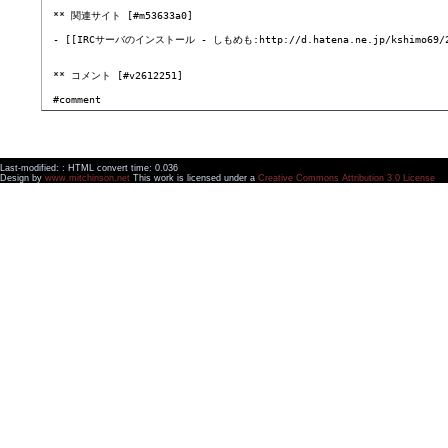
 ** 関連サイト [#m53633a0]

 - [[IRCサーバのインストール - しもめも:http://d.hatena.ne.jp/kshimo69/20
 ** コメント [#v2612251]

Last-modified: : HTML convert time: 0.036
Design by
www.mitchinson.net
This work is licensed under a
Creative Commons Attribution 3.0 License