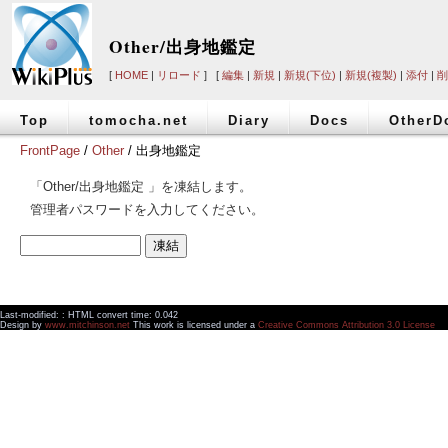
Other/出身地鑑定
[
HOME
|
リロード
] [
編集
|
新規
|
新規(下位)
|
新規(複製)
|
添付
|
削
Top
tomocha.net
Diary
Docs
OtherD
FrontPage
/
Other
/ 出身地鑑定
「Other/出身地鑑定 」を凍結します。
管理者パスワードを入力してください。
Last-modified: : HTML convert time: 0.042
Design by
www.mitchinson.net
This work is licensed under a
Creative Commons Attribution 3.0 License