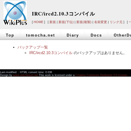
IRC/ircd2.10.3コンパイル
[
HOME
] [
新規
|
新規(下位)
|
新規(複製)
|
名前変更
|
リンク元
] [
Top
tomocha.net
Diary
Docs
OtherD
バックアップ一覧
IRC/ircd2.10.3コンパイル
のバックアップはありません。
Last-modified: : HTML convert time: 0.036
Design by
www.mitchinson.net
This work is licensed under a
Creative Commons Attribution 3.0 License