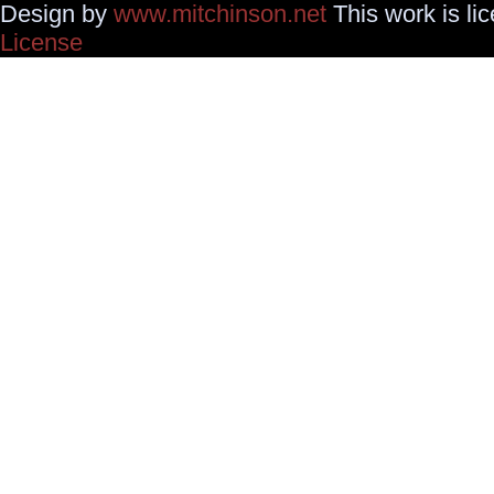
Design by
www.mitchinson.net
This work is li
License