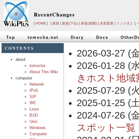
RecentChanges
[
HOME
] [
新規
|
新規(下位)
|
新規(複製)
|
名前変更
|
リンク元
] [
Top
tomocha.net
Diary
Docs
OtherD
CONTENTS
2026-03-27 (金
about
2026-01-28 (水
tomocha
About This Wiki
きホスト地域
computer
Network
2025-07-29 (火
IPv6
SIP
2025-01-25 (土
IRC
Linux
2024-07-26 (金
BSD
Unix
スポット一覧
Windows
Computer