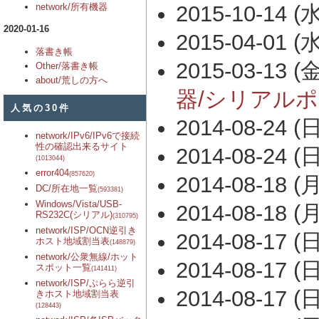
network/所有機器
2015-10-14 (水
2020-01-16
2015-04-01 (水
落書き帳
2015-03-13 (金
Other/落書き帳
about/荒しの方へ
器/シリアル
人気の30件
2014-08-24 (日
network/IPv6/IPv6で接続
性の確認出来るサイト
2014-08-24 (日
(1013044)
error404
(857620)
2014-08-18 (月
DC/所在地一覧
(593381)
Windows/Vista/USB-
2014-08-18 (月
RS232C(シリアル)
(310795)
network/ISP/OCN逆引き
2014-08-17 (日
ホスト地域割当表
(148879)
network/公衆無線/ホット
2014-08-17 (日
スポット一覧
(141411)
network/ISP/ぷらら逆引
2014-08-17 (日
きホスト地域割当表
(128443)