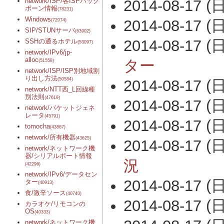
network/ISP/各ISPバック
2014-08-17 (日
ボーン情報
(78231)
Windows
2014-08-17 (日
(72074)
SIP/STUNサーバ
(63902)
2014-08-17 (日
SSHの通るホテル
(53097)
network/IPv6/jp-
alloc
ター
(51558)
network/ISP/ISP別地域割
り出し方法
(50584)
2014-08-17 (日
network/NTT西_L回線種
別法則
(47619)
2014-08-17 (日
network/パケットジェネ
レータ
(45791)
2014-08-17 (日
tomocha
(43867)
network/所有機器
(43625)
2014-08-17 (日
network/ネットワーク機
器/シリアルポート情報
況
(42296)
network/IPv6/データセン
2014-08-17 (日
ター
(40913)
食/激辛ソース
(40740)
2014-08-17 (日
カラオケ/リモコンの
OS
(40333)
network/ネットワーク機