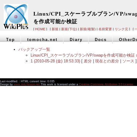
Linux/CPI_スケーラブルプラン/VP/swa
を作成可能か検証
[
HOME
] [
新規
|
新規(下位)
|
新規(複製)
|
名前変更
|
リンク元
] [
Top
tomocha.net
Diary
Docs
OtherD
バックアップ一覧
Linux/CPI_スケーラブルプラン/VP/swapを作成可能か
1 (2010-05-28 (金) 18:53:33)
[
差分
|
現在との差分
|
ソース
]
Last-modified: : HTML convert time: 0.035
Design by
www.mitchinson.net
This work is licensed under a
Creative Commons Attribution 3.0 License