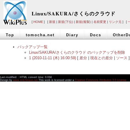
Linux/SAKURA/さくらのクラウド
[
HOME
] [
新規
|
新規(下位)
|
新規(複製)
|
名前変更
|
リンク元
] [
Top
tomocha.net
Diary
Docs
OtherD
バックアップ一覧
Linux/SAKURA/さくらのクラウド のバックアップを削除
1 (2010-11-11 (木) 16:00:59)
[
差分
|
現在との差分
|
ソース
]
Last-modified: : HTML convert time: 0.034
Design by
www.mitchinson.net
This work is licensed under a
Creative Commons Attribution 3.0 License