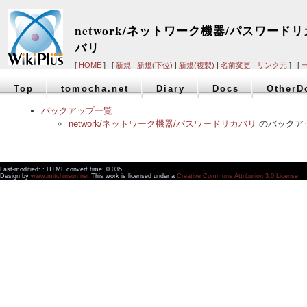
network/ネットワーク機器/パスワードリ
バリ
[
HOME
] [
新規
|
新規(下位)
|
新規(複製)
|
名前変更
|
リンク元
] [
Top
tomocha.net
Diary
Docs
OtherD
バックアップ一覧
network/ネットワーク機器/パスワードリカバリ
のバックア
Last-modified: : HTML convert time: 0.035
Design by
www.mitchinson.net
This work is licensed under a
Creative Commons Attribution 3.0 License