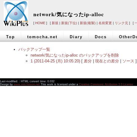
network/気になったip-alloc
[
HOME
] [
新規
|
新規(下位)
|
新規(複製)
|
名前変更
|
リンク元
] [
Top
tomocha.net
Diary
Docs
OtherD
バックアップ一覧
network/気になったip-alloc のバックアップを削除
1 (2011-04-25 (月) 10:05:20)
[
差分
|
現在との差分
|
ソース
]
Last-modified: : HTML convert time: 0.032
Design by
www.mitchinson.net
This work is licensed under a
Creative Commons Attribution 3.0 License