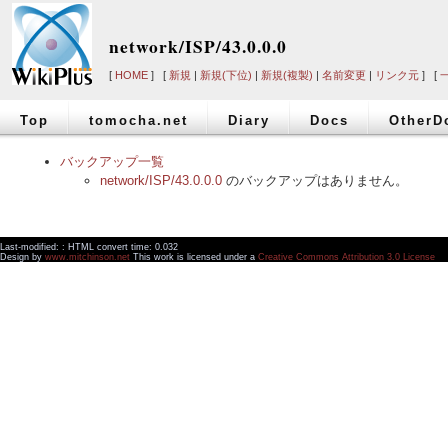
network/ISP/43.0.0.0
[
HOME
] [
新規
|
新規(下位)
|
新規(複製)
|
名前変更
|
リンク元
] [
Top
tomocha.net
Diary
Docs
OtherD
バックアップ一覧
network/ISP/43.0.0.0
のバックアップはありません。
Last-modified: : HTML convert time: 0.032
Design by
www.mitchinson.net
This work is licensed under a
Creative Commons Attribution 3.0 License