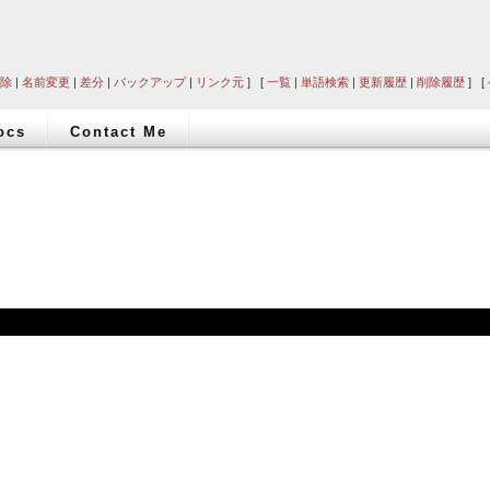
除
|
名前変更
|
差分
|
バックアップ
|
リンク元
] [
一覧
|
単語検索
|
更新履歴
|
削除履歴
] [
ocs
Contact Me