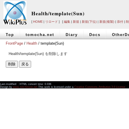
Health/template(Sun)
[
HOME
|
リロード
] [
編集
|
新規
|
新規(下位)
|
新規(複製)
|
添付
|
削
Top
tomocha.net
Diary
Docs
OtherD
FrontPage
/
Health
/ template(Sun)
Health/template(Sun) を削除します
Last-modified: : HTML convert time: 0.036
Design by
www.mitchinson.net
This work is licensed under a
Creative Commons Attribution 3.0 License