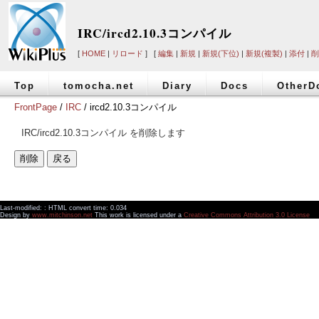
IRC/ircd2.10.3コンパイル
[
HOME
|
リロード
] [
編集
|
新規
|
新規(下位)
|
新規(複製)
|
添付
|
削
Top
tomocha.net
Diary
Docs
OtherD
FrontPage
/
IRC
/ ircd2.10.3コンパイル
IRC/ircd2.10.3コンパイル を削除します
Last-modified: : HTML convert time: 0.034
Design by
www.mitchinson.net
This work is licensed under a
Creative Commons Attribution 3.0 License