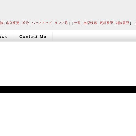
除
|
名前変更
|
差分
|
バックアップ
|
リンク元
] [
一覧
|
単語検索
|
更新履歴
|
削除履歴
] [
ocs
Contact Me