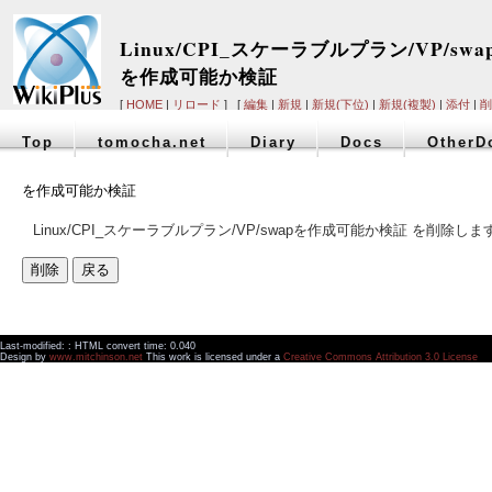
Linux/CPI_スケーラブルプラン/VP/swa
を作成可能か検証
[
HOME
|
リロード
] [
編集
|
新規
|
新規(下位)
|
新規(複製)
|
添付
|
削
Top
tomocha.net
Diary
Docs
OtherD
を作成可能か検証
Linux/CPI_スケーラブルプラン/VP/swapを作成可能か検証 を削除しま
Last-modified: : HTML convert time: 0.040
Design by
www.mitchinson.net
This work is licensed under a
Creative Commons Attribution 3.0 License