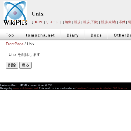
Unix
[
HOME
|
リロード
] [
編集
|
新規
|
新規(下位)
|
新規(複製)
|
添付
|
削
Top
tomocha.net
Diary
Docs
OtherD
FrontPage
/ Unix
Unix を削除します
Last-modified: : HTML convert time: 0.035
Design by
www.mitchinson.net
This work is licensed under a
Creative Commons Attribution 3.0 License