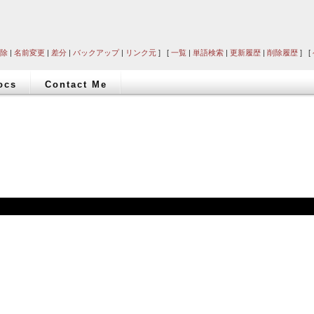
除
|
名前変更
|
差分
|
バックアップ
|
リンク元
] [
一覧
|
単語検索
|
更新履歴
|
削除履歴
] [
ocs
Contact Me