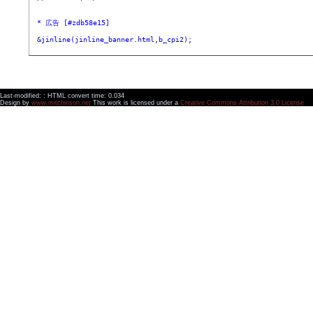
 * 広告 [#zdb58e15]
 &jinline(jinline_banner.html,b_cpi2);
Last-modified: : HTML convert time: 0.034
Design by
www.mitchinson.net
This work is licensed under a
Creative Commons Attribution 3.0 License