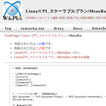
Linux/CPI_スケーラブルプラン/MenuBa
[
HOME
|
リロード
] [
編集
|
新規
|
新規(下位)
|
新規(複製)
|
添付
|
削
Top
tomocha.net
Diary
Docs
OtherD
FrontPage
/
Linux
/
CPI_スケーラブルプラン
/ MenuBar
追加された行は
この色
です。
削除された行は
この色
です。
Linux/CPI_スケーラブルプラン/MenuBar
へ行く。
Linux/CPI_スケーラブルプラン/MenuBar の差分を削除
 * MENU [#o0863006]

 - [[TOP>/FrontPage]]

 - [[Linux]]

 - [[network]]

 - [[Computer]]

 - [[about]], [[tomocha]]

 * ''ページアクセス数'' [#d80818dc]

 合計:&counter; / 今日:&counter(Today); / 昨日:&counter(Yesterday); ~
 Online:&online;

 // #recent(15)
