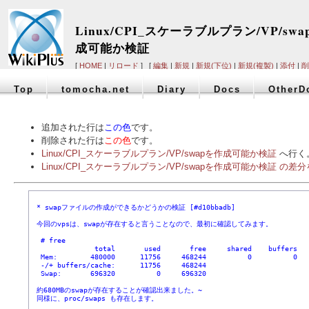
Linux/CPI_スケーラブルプラン/VP/sw
成可能か検証
[
HOME
|
リロード
] [
編集
|
新規
|
新規(下位)
|
新規(複製)
|
添付
|
削
Top
tomocha.net
Diary
Docs
OtherD
追加された行は
この色
です。
削除された行は
この色
です。
Linux/CPI_スケーラブルプラン/VP/swapを作成可能か検証
へ行く
Linux/CPI_スケーラブルプラン/VP/swapを作成可能か検証 の差
 * swapファイルの作成ができるかどうかの検証 [#d10bbadb]
 今回のvpsは、swapが存在すると言うことなので、最初に確認してみます。
  # free
               total       used       free     shared    buffers  
  Mem:        480000      11756     468244          0          0  
  -/+ buffers/cache:      11756     468244
  Swap:       696320          0     696320
 約680MBのswapが存在することが確認出来ました。~
 同様に、proc/swaps も存在します。