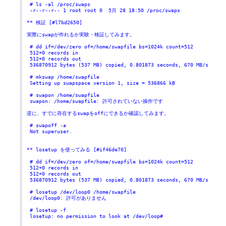
  # ls -al /proc/swaps
  -r--r--r-- 1 root root 0  5月 28 18:50 /proc/swaps
 ** 検証 [#l7bd2650]
 実際にswapが作れるか実験・検証してみます。
  # dd if=/dev/zero of=/home/swapfile bs=1024k count=512
  512+0 records in
  512+0 records out
  536870912 bytes (537 MB) copied, 0.801873 seconds, 670 MB/s
  # mkswap /home/swapfile
  Setting up swapspace version 1, size = 536866 kB
  # swapon /home/swapfile
  swapon: /home/swapfile: 許可されていない操作です
 逆に、すでに存在するswapをoffにできるか確認してみます。
  # swapoff -a
  Not superuser.
 ** losetup を使ってみる [#if46de70]
  # dd if=/dev/zero of=/home/swapfile bs=1024k count=512
  512+0 records in
  512+0 records out
  536870912 bytes (537 MB) copied, 0.801873 seconds, 670 MB/s
  # losetup /dev/loop0 /home/swapfile
  /dev/loop0: 許可がありません
  # losetup -f
  losetup: no permission to look at /dev/loop#