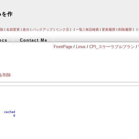
apを作
除
|
名前変更
|
差分
|
バックアップ
|
リンク元
] [
一覧
|
単語検索
|
更新履歴
|
削除履歴
] [
ocs
Contact Me
FrontPage
/
Linux
/
CPI_スケーラブルプラン
/
。
分を削除
   cached
        0