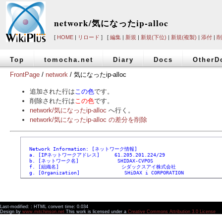
network/気になったip-alloc
[
HOME
|
リロード
] [
編集
|
新規
|
新規(下位)
|
新規(複製)
|
添付
|
削
Top
tomocha.net
Diary
Docs
OtherD
FrontPage
/
network
/ 気になったip-alloc
追加された行は
この色
です。
削除された行は
この色
です。
network/気になったip-alloc
へ行く。
network/気になったip-alloc の差分を削除
  Network Information: [ネットワーク情報]
  a. [IPネットワークアドレス]     61.205.201.224/29
  b. [ネットワーク名]             SHIDAX-CVPOS
  f. [組織名]                     シダックスアイ株式会社
  g. [Organization]               SHiDAX i CORPORATION
Last-modified: : HTML convert time: 0.034
Design by
www.mitchinson.net
This work is licensed under a
Creative Commons Attribution 3.0 License