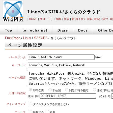
Linux/SAKURA/さくらのクラウド
[
HOME
|
リロード
] [
編集
|
新規
|
新規(下位)
|
新規(複製)
|
添付
|
削
Top
tomocha.net
Diary
Docs
OtherD
FrontPage
/
Linux
/
SAKURA
/ さくらのクラウド
ページ属性設定
パーマリンク
.html
キーワード
ページの概要
即時公開
非公開
開始日時を指定
開始日時と
公開日時設定
開始日時:
終了日時:
タイムスタンプ
タイムスタンプを変更しない
ニュース
掲載する
新着