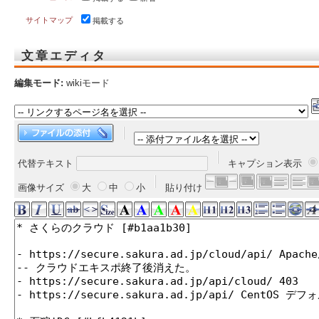
サイトマップ
掲載する
文章エディタ
編集モード:
wikiモード
代替テキスト
キャプション表示
画像サイズ
大
中
小
貼り付け