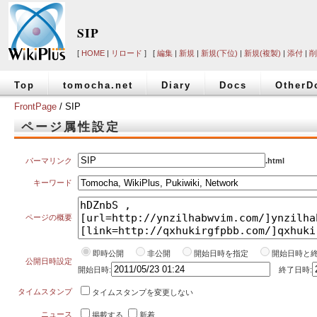
SIP
[
HOME
|
リロード
] [
編集
|
新規
|
新規(下位)
|
新規(複製)
|
添付
|
削
Top
tomocha.net
Diary
Docs
OtherD
FrontPage
/ SIP
ページ属性設定
パーマリンク
.html
キーワード
ページの概要
即時公開
非公開
開始日時を指定
開始日時と
公開日時設定
開始日時:
終了日時:
タイムスタンプ
タイムスタンプを変更しない
ニュース
掲載する
新着