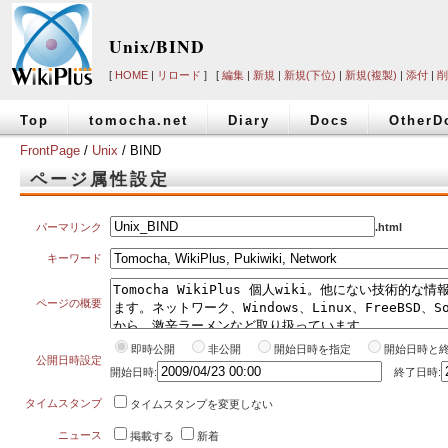
Unix/BIND
[
HOME
|
リロード
] [
編集
|
新規
|
新規(下位)
|
新規(複製)
|
添付
|
削
Top
tomocha.net
Diary
Docs
OtherD
FrontPage
/
Unix
/ BIND
ページ属性設定
パーマリンク
.html
キーワード
ページの概要
即時公開
非公開
開始日時を指定
開始日時と
公開日時設定
開始日時:
終了日時:
タイムスタンプ
タイムスタンプを変更しない
ニュース
掲載する
新着