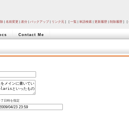
除
|
名前変更
|
差分
|
バックアップ
|
リンク元
] [
一覧
|
単語検索
|
更新履歴
|
削除履歴
] [
ocs
Contact Me
終了日時を指定