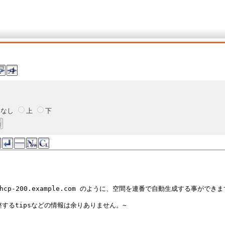
なし
上
下