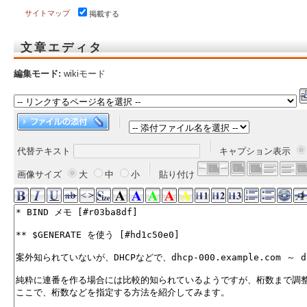
サイトマップ
掲載する
文章エディタ
編集モード:
wikiモード
代替テキスト
キャプション表示
画像サイズ
大
中
小
貼り付け