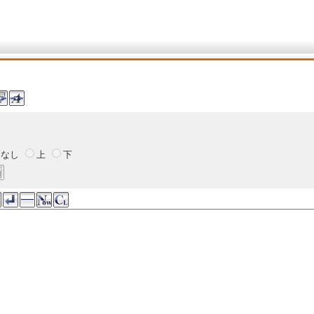
なし
上
下