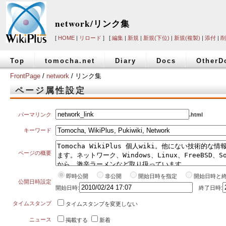
network/リンク集
[
HOME
|
リロード
] [
編集
|
新規
|
新規(下位)
|
新規(複製)
|
添付
|
削
Top
tomocha.net
Diary
Docs
OtherD
FrontPage
/
network
/ リンク集
ページ属性設定
パーマリンク
.html
キーワード
ページの概要
即時公開
非公開
開始日時を指定
開始日時と
公開日時設定
開始日時:
終了日時:
タイムスタンプ
タイムスタンプを変更しない
ニュース
掲載する
新着