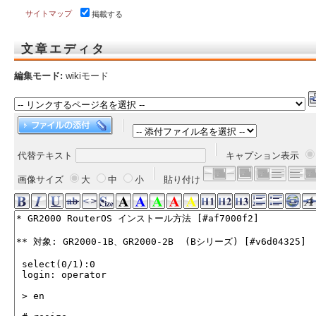
サイトマップ
掲載する
文章エディタ
編集モード:
wikiモード
代替テキスト
キャプション表示
画像サイズ
大
中
小
貼り付け