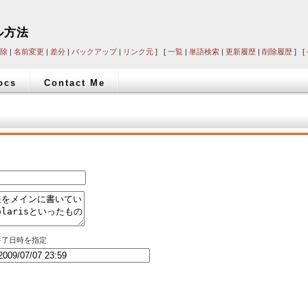
ール方法
除
|
名前変更
|
差分
|
バックアップ
|
リンク元
] [
一覧
|
単語検索
|
更新履歴
|
削除履歴
] [
ocs
Contact Me
終了日時を指定