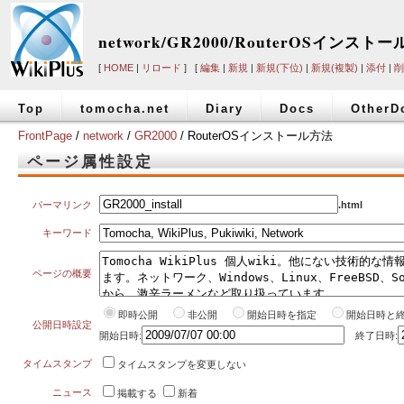
network/GR2000/RouterOSインスト
[
HOME
|
リロード
] [
編集
|
新規
|
新規(下位)
|
新規(複製)
|
添付
|
削
Top
tomocha.net
Diary
Docs
OtherD
FrontPage
/
network
/
GR2000
/ RouterOSインストール方法
ページ属性設定
パーマリンク
.html
キーワード
ページの概要
即時公開
非公開
開始日時を指定
開始日時と
公開日時設定
開始日時:
終了日時:
タイムスタンプ
タイムスタンプを変更しない
ニュース
掲載する
新着