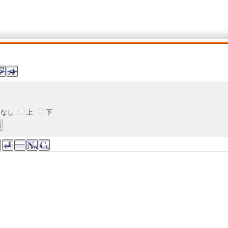
なし
上
下