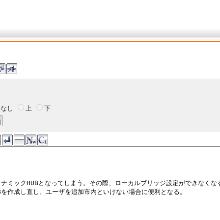
なし
上
下