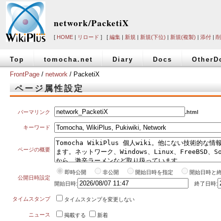
network/PacketiX
[
HOME
|
リロード
] [
編集
|
新規
|
新規(下位)
|
新規(複製)
|
添付
|
削
Top
tomocha.net
Diary
Docs
OtherD
FrontPage
/
network
/ PacketiX
ページ属性設定
パーマリンク
.html
キーワード
ページの概要
即時公開
非公開
開始日時を指定
開始日時と
公開日時設定
開始日時:
終了日時:
タイムスタンプ
タイムスタンプを変更しない
ニュース
掲載する
新着