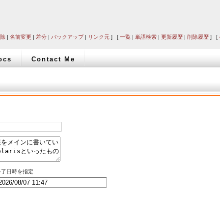
除
|
名前変更
|
差分
|
バックアップ
|
リンク元
] [
一覧
|
単語検索
|
更新履歴
|
削除履歴
] [
ocs
Contact Me
終了日時を指定