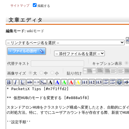
サイトマップ
掲載する
文章エディタ
編集モード:
wikiモード
代替テキスト
キャプション表示
画像サイズ
大
中
小
貼り付け