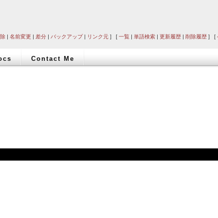
除
|
名前変更
|
差分
|
バックアップ
|
リンク元
] [
一覧
|
単語検索
|
更新履歴
|
削除履歴
] [
ocs
Contact Me