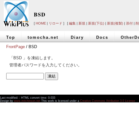
BSD
[
HOME
|
リロード
] [
編集
|
新規
|
新規(下位)
|
新規(複製)
|
添付
|
削
Top
tomocha.net
Diary
Docs
OtherD
FrontPage
/ BSD
「BSD 」を凍結します。
管理者パスワードを入力してください。
Last-modified: : HTML convert time: 0.033
Design by
www.mitchinson.net
This work is licensed under a
Creative Commons Attribution 3.0 License