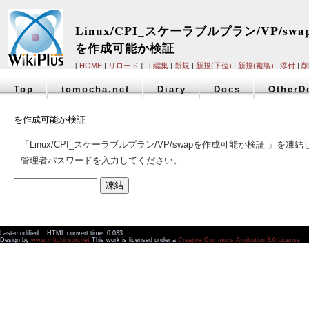
Linux/CPI_スケーラブルプラン/VP/swa
を作成可能か検証
[
HOME
|
リロード
] [
編集
|
新規
|
新規(下位)
|
新規(複製)
|
添付
|
削
Top
tomocha.net
Diary
Docs
OtherD
を作成可能か検証
「Linux/CPI_スケーラブルプラン/VP/swapを作成可能か検証 」を凍
管理者パスワードを入力してください。
Last-modified: : HTML convert time: 0.033
Design by
www.mitchinson.net
This work is licensed under a
Creative Commons Attribution 3.0 License