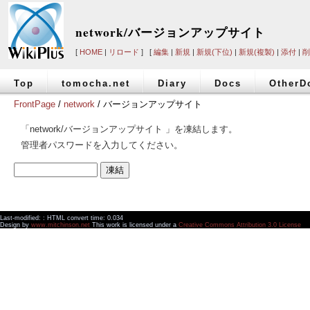
network/バージョンアップサイト
[
HOME
|
リロード
] [
編集
|
新規
|
新規(下位)
|
新規(複製)
|
添付
|
削
Top
tomocha.net
Diary
Docs
OtherD
FrontPage
/
network
/ バージョンアップサイト
「network/バージョンアップサイト 」を凍結します。
管理者パスワードを入力してください。
Last-modified: : HTML convert time: 0.034
Design by
www.mitchinson.net
This work is licensed under a
Creative Commons Attribution 3.0 License