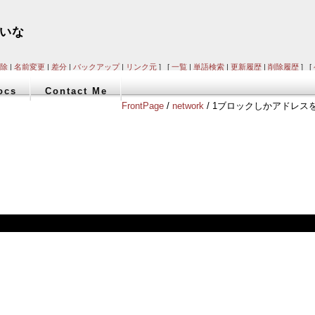
ていな
除
|
名前変更
|
差分
|
バックアップ
|
リンク元
] [
一覧
|
単語検索
|
更新履歴
|
削除履歴
] [
ocs
Contact Me
FrontPage
/
network
/ 1ブロックしかアドレス