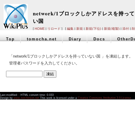
network/1ブロックしかアドレスを持っ
い国
[
HOME
|
リロード
] [
編集
|
新規
|
新規(下位)
|
新規(複製)
|
添付
|
削
Top
tomocha.net
Diary
Docs
OtherD
「network/1ブロックしかアドレスを持っていない国 」を凍結します。
管理者パスワードを入力してください。
Last-modified: : HTML convert time: 0.033
Design by
www.mitchinson.net
This work is licensed under a
Creative Commons Attribution 3.0 License