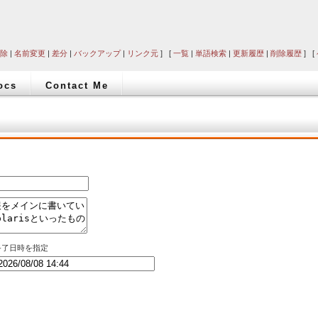
除
|
名前変更
|
差分
|
バックアップ
|
リンク元
] [
一覧
|
単語検索
|
更新履歴
|
削除履歴
] [
ocs
Contact Me
終了日時を指定