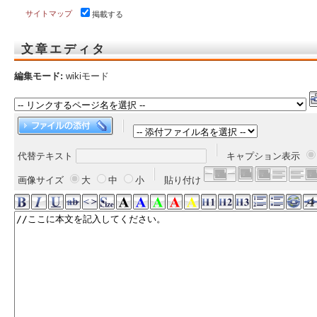
サイトマップ
掲載する
文章エディタ
編集モード:
wikiモード
代替テキスト
キャプション表示
画像サイズ
大
中
小
貼り付け