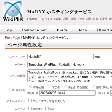
MARNY ホスティングサービス
[
HOME
|
リロード
] [
編集
|
新規
|
新規(下位)
|
新規(複製)
|
添付
|
削
Top
tomocha.net
Diary
Docs
OtherD
FrontPage
/ MARNY ホスティングサービス
ページ属性設定
パーマリンク
.html
キーワード
ページの概要
即時公開
非公開
開始日時を指定
開始日時と
公開日時設定
開始日時:
終了日時:
タイムスタンプ
タイムスタンプを変更しない
ニュース
掲載する
新着