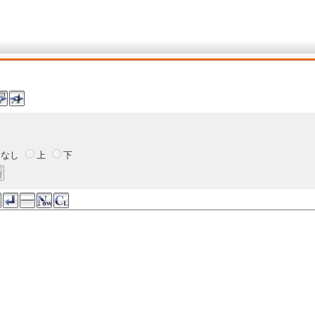
なし
上
下