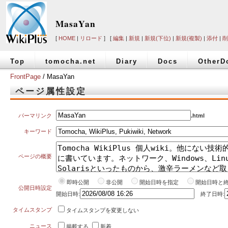
MasaYan
[
HOME
|
リロード
] [
編集
|
新規
|
新規(下位)
|
新規(複製)
|
添付
|
削
Top
tomocha.net
Diary
Docs
OtherD
FrontPage
/ MasaYan
ページ属性設定
パーマリンク
.html
キーワード
ページの概要
即時公開
非公開
開始日時を指定
開始日時と
公開日時設定
開始日時:
終了日時:
タイムスタンプ
タイムスタンプを変更しない
ニュース
掲載する
新着