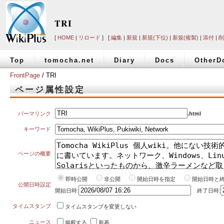
TRI
[
HOME
|
リロード
] [
編集
|
新規
|
新規(下位)
|
新規(複製)
|
添付
|
削
Top
tomocha.net
Diary
Docs
OtherD
FrontPage
/ TRI
ページ属性設定
パーマリンク
.html
キーワード
ページの概要
即時公開
非公開
開始日時を指定
開始日時と
公開日時設定
開始日時:
終了日時:
タイムスタンプ
タイムスタンプを変更しない
ニュース
掲載する
新着