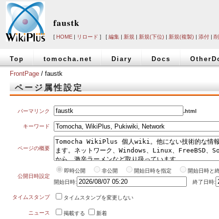
faustk
[
HOME
|
リロード
] [
編集
|
新規
|
新規(下位)
|
新規(複製)
|
添付
|
削
Top
tomocha.net
Diary
Docs
OtherD
FrontPage
/ faustk
ページ属性設定
パーマリンク
.html
キーワード
ページの概要
即時公開
非公開
開始日時を指定
開始日時と
公開日時設定
開始日時:
終了日時:
タイムスタンプ
タイムスタンプを変更しない
ニュース
掲載する
新着