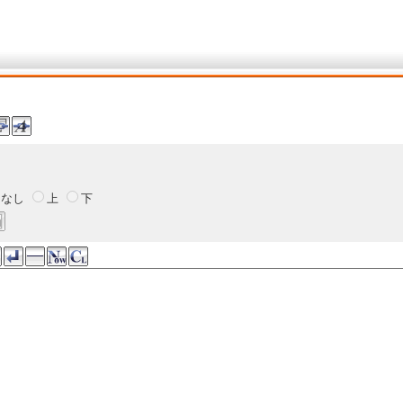
なし
上
下