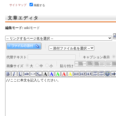
サイトマップ
掲載する
文章エディタ
編集モード:
wikiモード
代替テキスト
キャプション表示
画像サイズ
大
中
小
貼り付け