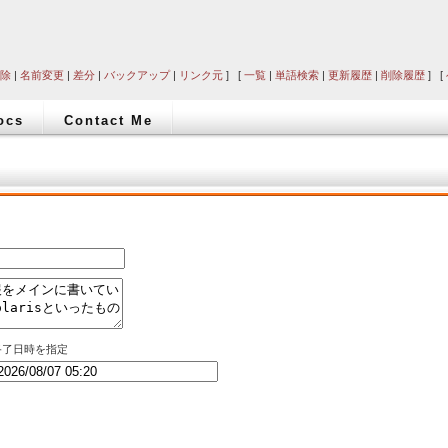
除
|
名前変更
|
差分
|
バックアップ
|
リンク元
] [
一覧
|
単語検索
|
更新履歴
|
削除履歴
] [
ocs
Contact Me
終了日時を指定