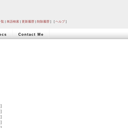
一覧
|
単語検索
|
更新履歴
|
削除履歴
] [
ヘルプ
]
ocs
Contact Me
]
]
]
]
]