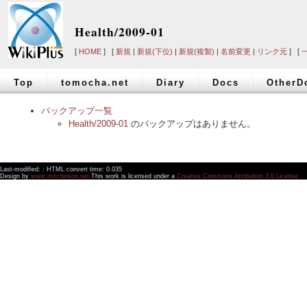
Health/2009-01
[
HOME
] [
新規
|
新規(下位)
|
新規(複製)
|
名前変更
|
リンク元
] [
Top
tomocha.net
Diary
Docs
OtherD
バックアップ一覧
Health/2009-01
のバックアップはありません。
Last-modified: : HTML convert time: 0.035
Design by
www.mitchinson.net
This work is licensed under a
Creative Commons Attribution 3.0 License