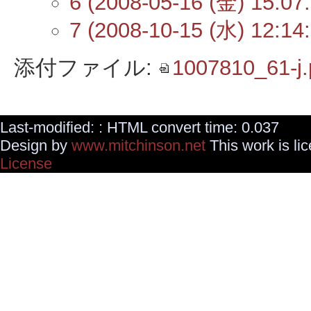
6 (2008-05-16 (金) 15:07:
7 (2008-10-15 (水) 12:14:
添付ファイル:
1007810_61-j.
Last-modified: : HTML convert time: 0.037
Design by
www.mitchinson.net
This work is li
License