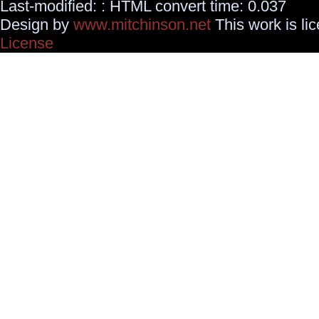
Last-modified: : HTML convert time: 0.037
Design by
www.mitchinson.net
This work is li
License