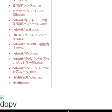
(40917)
食/激辛ソース
(40742)
カラオケ/リモコンの
OS
(40335)
network/ネットワーク機
器/初期パスワード
(40145)
network/radiko
(39327)
Linux/シリアルコンソー
ル
(39104)
network/Cisco/IOS復旧方
法
(38555)
network/IPv6
(38508)
network/IPv6/IPv6対応の
レジストラ一覧
(38505)
network/IPv6/IPv6PPPoE
対応ルータ
(37697)
Health/2007-07
(37322)
Health
(36985)