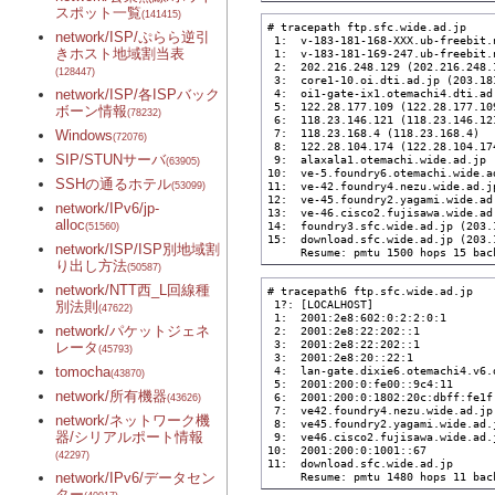
スポット一覧
(141415)
# tracepath ftp.sfc.wide.ad.jp

network/ISP/ぷらら逆引
 1:  v-183-181-168-XXX.ub-freebit.
きホスト地域割当表
 1:  v-183-181-169-247.ub-freebit.
 2:  202.216.248.129 (202.216.248.
(128447)
 3:  core1-10.oi.dti.ad.jp (203.18
network/ISP/各ISPバック
 4:  oi1-gate-ix1.otemachi4.dti.ad
 5:  122.28.177.109 (122.28.177.10
ボーン情報
(78232)
 6:  118.23.146.121 (118.23.146.12
 7:  118.23.168.4 (118.23.168.4)  
Windows
(72076)
 8:  122.28.104.174 (122.28.104.17
SIP/STUNサーバ
 9:  alaxala1.otemachi.wide.ad.jp 
(63905)
10:  ve-5.foundry6.otemachi.wide.a
SSHの通るホテル
11:  ve-42.foundry4.nezu.wide.ad.j
(53099)
12:  ve-45.foundry2.yagami.wide.ad
network/IPv6/jp-
13:  ve-46.cisco2.fujisawa.wide.ad
alloc
14:  foundry3.sfc.wide.ad.jp (203.
(51560)
15:  download.sfc.wide.ad.jp (203.
network/ISP/ISP別地域割
     Resume: pmtu 1500 hops 15 bac
り出し方法
(50587)
network/NTT西_L回線種
# tracepath6 ftp.sfc.wide.ad.jp

 1?: [LOCALHOST]                   
別法則
(47622)
 1:  2001:2e8:602:0:2:2:0:1       
network/パケットジェネ
 2:  2001:2e8:22:202::1           
 3:  2001:2e8:22:202::1           
レータ
(45793)
 3:  2001:2e8:20::22:1            
tomocha
 4:  lan-gate.dixie6.otemachi4.v6.
(43870)
 5:  2001:200:0:fe00::9c4:11      
network/所有機器
 6:  2001:200:0:1802:20c:dbff:fe1f
(43626)
 7:  ve42.foundry4.nezu.wide.ad.jp
network/ネットワーク機
 8:  ve45.foundry2.yagami.wide.ad.
器/シリアルポート情報
 9:  ve46.cisco2.fujisawa.wide.ad.
10:  2001:200:0:1001::67          
(42297)
11:  download.sfc.wide.ad.jp      
network/IPv6/データセン
     Resume: pmtu 1480 hops 11 bac
ター