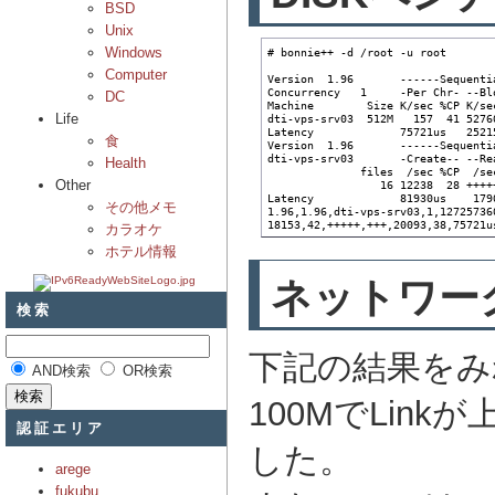
BSD
Unix
Windows
# bonnie++ -d /root -u root

Computer
Version  1.96       ------Sequenti
Concurrency   1     -Per Chr- --Bl
DC
Machine        Size K/sec %CP K/se
Life
dti-vps-srv03  512M   157  41 5276
Latency             75721us   2521
食
Version  1.96       ------Sequenti
dti-vps-srv03       -Create-- --Re
Health
              files  /sec %CP  /se
Other
                 16 12238  28 ++++
Latency             81930us    179
その他メモ
1.96,1.96,dti-vps-srv03,1,12725736
18153,42,+++++,+++,20093,38,75721u
カラオケ
ホテル情報
ネットワー
検索
下記の結果をみ
AND検索
OR検索
100MでLin
認証エリア
した。
arege
fukubu