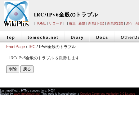
IRC/IPv6全般のトラブル
[
HOME
|
リロード
] [
編集
|
新規
|
新規(下位)
|
新規(複製)
|
添付
|
削
Top
tomocha.net
Diary
Docs
OtherD
FrontPage
/
IRC
/ IPv6全般のトラブル
IRC/IPv6全般のトラブル を削除します
Last-modified: : HTML convert time: 0.034
Design by
www.mitchinson.net
This work is licensed under a
Creative Commons Attribution 3.0 License