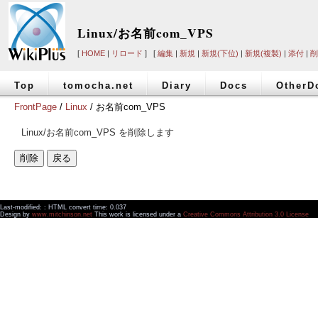
Linux/お名前com_VPS
[
HOME
|
リロード
] [
編集
|
新規
|
新規(下位)
|
新規(複製)
|
添付
|
削
Top
tomocha.net
Diary
Docs
OtherD
FrontPage
/
Linux
/ お名前com_VPS
Linux/お名前com_VPS を削除します
Last-modified: : HTML convert time: 0.037
Design by
www.mitchinson.net
This work is licensed under a
Creative Commons Attribution 3.0 License