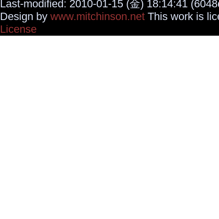
Last-modified: 2010-01-15 (金) 18:14:41 (6048
Design by
www.mitchinson.net
This work is li
License