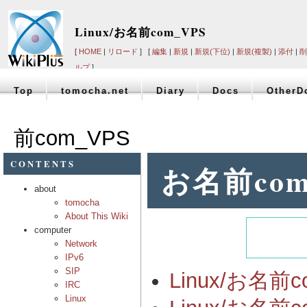
Linux/お名前com_VPS
[
HOME
|
リロード
] [
編集
|
新規
|
新規(下位)
|
新規(複製)
|
添付
|
削
ルプ
]
Top
tomocha.net
Diary
Docs
OtherD
前com_VPS
CONTENTS
お名前co
about
tomocha
About This Wiki
computer
Network
IPv6
SIP
Linux/お名前c
IRC
Linux