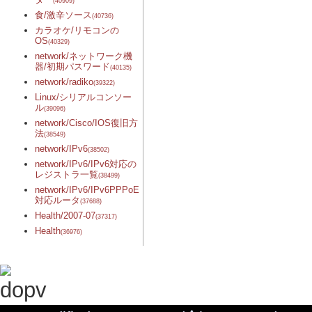
(40909)
食/激辛ソース
(40736)
カラオケ/リモコンの
OS
(40329)
network/ネットワーク機
器/初期パスワード
(40135)
network/radiko
(39322)
Linux/シリアルコンソー
ル
(39096)
network/Cisco/IOS復旧方
法
(38549)
network/IPv6
(38502)
network/IPv6/IPv6対応の
レジストラ一覧
(38499)
network/IPv6/IPv6PPPoE
対応ルータ
(37688)
Health/2007-07
(37317)
Health
(36976)