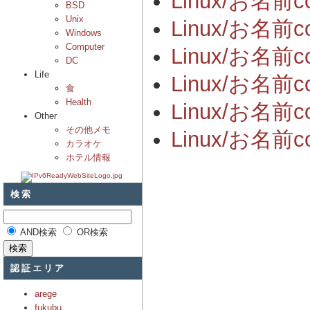
Linux/お名前co
BSD
Unix
Linux/お名
Windows
Computer
Linux/お名
DC
Life
Linux/お名
食
Health
Linux/お名
Other
その他メモ
Linux/お名前
カラオケ
ホテル情報
検索
AND検索
OR検索
認証エリア
arege
fukubu