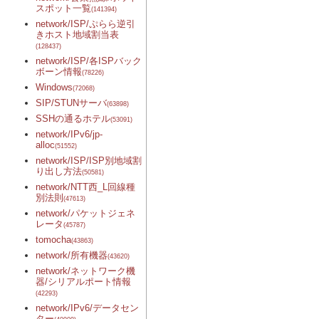
スポット一覧
(141394)
network/ISP/ぷらら逆引
きホスト地域割当表
(128437)
network/ISP/各ISPバック
ボーン情報
(78226)
Windows
(72068)
SIP/STUNサーバ
(63898)
SSHの通るホテル
(53091)
network/IPv6/jp-
alloc
(51552)
network/ISP/ISP別地域割
り出し方法
(50581)
network/NTT西_L回線種
別法則
(47613)
network/パケットジェネ
レータ
(45787)
tomocha
(43863)
network/所有機器
(43620)
network/ネットワーク機
器/シリアルポート情報
(42293)
network/IPv6/データセン
ター