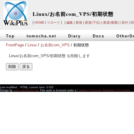
Linux/お名前com_VPS/初期状態
[
HOME
|
リロード
] [
編集
|
新規
|
新規(下位)
|
新規(複製)
|
添付
|
削
Top
tomocha.net
Diary
Docs
OtherD
FrontPage
/
Linux
/
お名前com_VPS
/ 初期状態
Linux/お名前com_VPS/初期状態 を削除します
Last-modified: : HTML convert time: 0.033
Design by
www.mitchinson.net
This work is licensed under a
Creative Commons Attribution 3.0 License