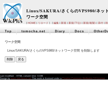
Linux/SAKURA/さくらのVPS980/ネッ
ワーク空間
[
HOME
|
リロード
] [
編集
|
新規
|
新規(下位)
|
新規(複製)
|
添付
|
削
Top
tomocha.net
Diary
Docs
OtherD
ワーク空間
Linux/SAKURA/さくらのVPS980/ネットワーク空間 を削除します
Last-modified: : HTML convert time: 0.036
Design by
www.mitchinson.net
This work is licensed under a
Creative Commons Attribution 3.0 License