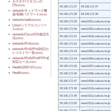
カラオケ/リモコンの
OS
(40333)
59.106.172.37
59.106.172.37
network/ネットワーク機
器/初期パスワード
59.106.172.38
59.106.172.38
(40142)
network/radiko
(39326)
59.106.172.39
www1001u.sakura.ne.jp
Linux/シリアルコンソー
ル
59.106.172.40
www1002u.sakura.ne.jp
(39102)
network/Cisco/IOS復旧方
59.106.172.41
www1003u.sakura.ne.jp
法
(38553)
network/IPv6
59.106.172.42
www1004u.sakura.ne.jp
(38506)
network/IPv6/IPv6対応の
59.106.172.43
www1005u.sakura.ne.jp
レジストラ一覧
(38503)
network/IPv6/IPv6PPPoE
59.106.172.44
www1006u.sakura.ne.jp
対応ルータ
(37697)
59.106.172.45
www1007u.sakura.ne.jp
Health/2007-07
(37321)
Health
(36981)
59.106.172.46
www1008u.sakura.ne.jp
59.106.172.47
www1009u.sakura.ne.jp
59.106.172.48
www1010u.sakura.ne.jp
59.106.172.49
www1011u.sakura.ne.jp
59.106.172.50
www1012u.sakura.ne.jp
59.106.172.51
www1013u.sakura.ne.jp