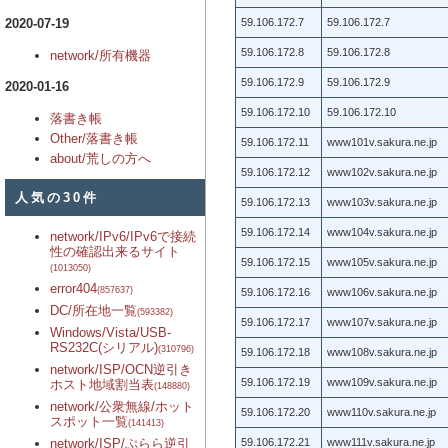
2020-07-19
59.106.172.7
59.106.172.7
59.106.172.8
59.106.172.8
network/所有機器
59.106.172.9
59.106.172.9
2020-01-16
59.106.172.10
59.106.172.10
落書き帳
Other/落書き帳
59.106.172.11
www101v.sakura.ne.jp
about/荒しの方へ
59.106.172.12
www102v.sakura.ne.jp
人気の30件
59.106.172.13
www103v.sakura.ne.jp
59.106.172.14
www104v.sakura.ne.jp
network/IPv6/IPv6で接続
性の確認出来るサイト
59.106.172.15
www105v.sakura.ne.jp
(1013050)
error404
(857637)
59.106.172.16
www106v.sakura.ne.jp
DC/所在地一覧
(593382)
59.106.172.17
www107v.sakura.ne.jp
Windows/Vista/USB-
RS232C(シリアル)
(310796)
59.106.172.18
www108v.sakura.ne.jp
network/ISP/OCN逆引き
59.106.172.19
www109v.sakura.ne.jp
ホスト地域割当表
(148880)
network/公衆無線/ホット
59.106.172.20
www110v.sakura.ne.jp
スポット一覧
(141413)
network/ISP/ぷらら逆引
59.106.172.21
www111v.sakura.ne.jp