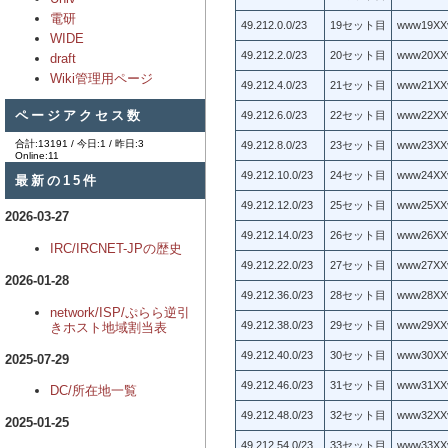
電研
49.212.0.0/23
19セット目
www19X
WIDE
49.212.2.0/23
20セット目
www20X
draft
Wiki管理用ページ
49.212.4.0/23
21セット目
www21X
ページアクセス数
49.212.6.0/23
22セット目
www22X
合計:13191 / 今日:1 / 昨日:3
49.212.8.0/23
23セット目
www23X
Online:11
49.212.10.0/23
24セット目
www24X
最新の15件
49.212.12.0/23
25セット目
www25X
2026-03-27
49.212.14.0/23
26セット目
www26X
IRC/IRCNET-JPの歴史
49.212.22.0/23
27セット目
www27X
2026-01-28
49.212.36.0/23
28セット目
www28X
network/ISP/ぷらら逆引
49.212.38.0/23
29セット目
www29X
きホスト地域割当表
49.212.40.0/23
30セット目
www30X
2025-07-29
49.212.46.0/23
31セット目
www31X
DC/所在地一覧
49.212.48.0/23
32セット目
www32X
2025-01-25
49.212.54.0/23
33セット目
www33X