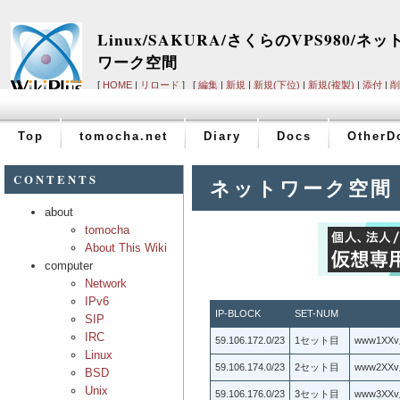
Linux/SAKURA/さくらのVPS980/ネッ
ワーク空間
[
HOME
|
リロード
] [
編集
|
新規
|
新規(下位)
|
新規(複製)
|
添付
|
削
ルプ
]
Top
tomocha.net
Diary
Docs
OtherD
CONTENTS
ネットワーク空間
about
tomocha
About This Wiki
computer
Network
IPv6
IP-BLOCK
SET-NUM
SIP
IRC
59.106.172.0/23
1セット目
www1XX
Linux
59.106.174.0/23
2セット目
www2XX
BSD
Unix
59.106.176.0/23
3セット目
www3XX