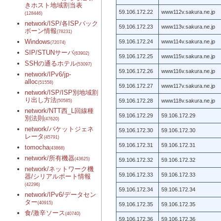
きホスト地域割当表
59.106.172.22
www112v.sakura.ne.jp
(128446)
network/ISP/各ISPバック
59.106.172.23
www113v.sakura.ne.jp
ボーン情報
(78231)
Windows
59.106.172.24
www114v.sakura.ne.jp
(72074)
SIP/STUNサーバ
(63902)
59.106.172.25
www115v.sakura.ne.jp
SSHの通るホテル
(53097)
59.106.172.26
www116v.sakura.ne.jp
network/IPv6/jp-
alloc
(51558)
59.106.172.27
www117v.sakura.ne.jp
network/ISP/ISP別地域割
り出し方法
59.106.172.28
www118v.sakura.ne.jp
(50585)
network/NTT西_L回線種
59.106.172.29
59.106.172.29
別法則
(47620)
network/パケットジェネ
59.106.172.30
59.106.172.30
レータ
(45791)
59.106.172.31
59.106.172.31
tomocha
(43868)
network/所有機器
(43625)
59.106.172.32
59.106.172.32
network/ネットワーク機
59.106.172.33
59.106.172.33
器/シリアルポート情報
(42296)
59.106.172.34
59.106.172.34
network/IPv6/データセン
ター
(40915)
59.106.172.35
59.106.172.35
食/激辛ソース
(40740)
59.106.172.36
59.106.172.36