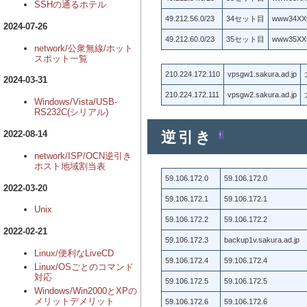
SSHの通るホテル
49.212.56.0/23
34セット目
www34X
2024-07-26
49.212.60.0/23
35セット目
www35X
network/公衆無線/ホット
スポット一覧
210.224.172.110
vpsgw1.sakura.ad.jp
2024-03-31
210.224.172.111
vpsgw2.sakura.ad.jp
Windows/Vista/USB-
RS232C(シリアル)
逆引き
2022-08-14
†
network/ISP/OCN逆引き
ホスト地域割当表
59.106.172.0
59.106.172.0
2022-03-20
59.106.172.1
59.106.172.1
Unix
59.106.172.2
59.106.172.2
2022-02-21
59.106.172.3
backup1v.sakura.ad.jp
Linux/便利なLiveCD
59.106.172.4
59.106.172.4
Linux/OSごとのコマンド
対応
59.106.172.5
59.106.172.5
Windows/Win2000とXPの
メリットデメリット
59.106.172.6
59.106.172.6