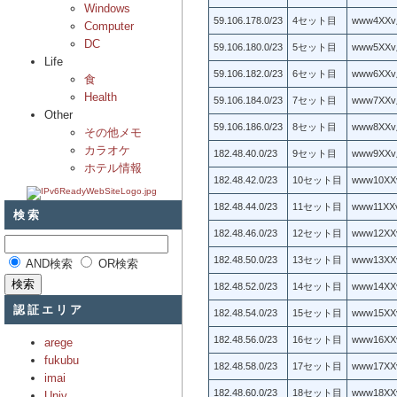
Windows
59.106.178.0/23
4セット目
www4XX
Computer
DC
59.106.180.0/23
5セット目
www5XX
Life
59.106.182.0/23
6セット目
www6XX
食
Health
59.106.184.0/23
7セット目
www7XX
Other
59.106.186.0/23
8セット目
www8XX
その他メモ
カラオケ
182.48.40.0/23
9セット目
www9XX
ホテル情報
182.48.42.0/23
10セット目
www10X
182.48.44.0/23
11セット目
www11X
検索
182.48.46.0/23
12セット目
www12X
182.48.50.0/23
13セット目
www13X
AND検索
OR検索
182.48.52.0/23
14セット目
www14X
認証エリア
182.48.54.0/23
15セット目
www15X
182.48.56.0/23
16セット目
www16X
arege
fukubu
182.48.58.0/23
17セット目
www17X
imai
182.48.60.0/23
18セット目
www18X
Univ