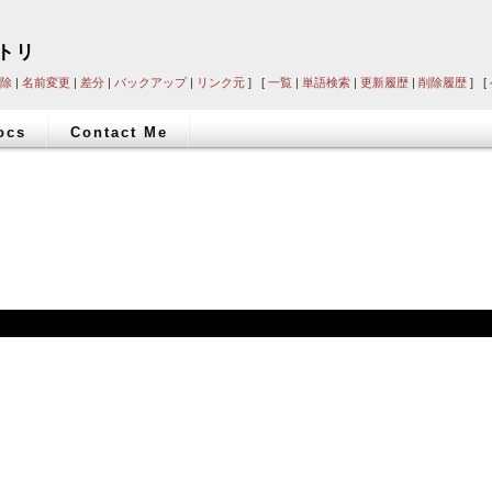
ストリ
除
|
名前変更
|
差分
|
バックアップ
|
リンク元
] [
一覧
|
単語検索
|
更新履歴
|
削除履歴
] [
ocs
Contact Me