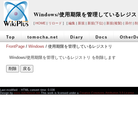
Windows/使用期限を管理しているレジ
[
HOME
|
リロード
] [
編集
|
新規
|
新規(下位)
|
新規(複製)
|
添付
|
削
Top
tomocha.net
Diary
Docs
OtherD
FrontPage
/
Windows
/ 使用期限を管理しているレジストリ
Windows/使用期限を管理しているレジストリ を削除します
Last-modified: : HTML convert time: 0.036
Design by
www.mitchinson.net
This work is licensed under a
Creative Commons Attribution 3.0 License