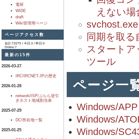
電研
えない場
WIDE
draft
svchost
Wiki管理用ページ
同期を取る
ページアクセス数
合計:72075 / 今日:3 / 昨日:0
スタートアッ
Online:7
最新の15件
ツール
2026-03-27
IRC/IRCNET-JPの歴史
ページ一
2026-01-28
network/ISP/ぷらら逆引
きホスト地域割当表
Windows/APP
2025-07-29
Windows/
DC/所在地一覧
Windows/SC4
2025-01-25