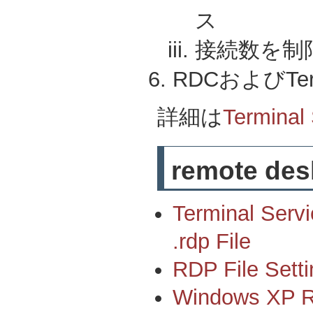
ス
接続数を制限
RDCおよびTer
詳細は
Terminal
remote des
Terminal Servi
.rdp File
RDP File Setti
Windows XP R