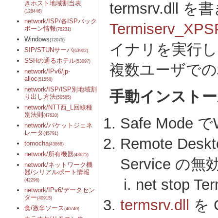
きホスト地域割当表
termsrv.d
(128446)
network/ISP/各ISPバック
Termiserv_XPS
ボーン情報
(78231)
Windows
(72075)
イナリを実行し
SIP/STUNサーバ
(63902)
SSHの通るホテル
(53097)
複数ユーザでの
network/IPv6/jp-
alloc
(51558)
network/ISP/ISP別地域割
手動インストー
り出し方法
(50585)
network/NTT西_L回線種
別法則
(47620)
Safe Mode 
network/パケットジェネ
レータ
(45791)
Remote Desk
tomocha
(43868)
network/所有機器
(43625)
Service の無
network/ネットワーク機
器/シリアルポート情報
net stop Te
(42296)
network/IPv6/データセン
ター
(40915)
termsrv.dll
を C
食/激辛ソース
(40740)