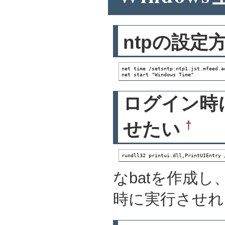
ntpの設定
net time /setsntp:ntp1.jst.mfeed.ad
net start "Windows Time"
ログイン時
†
せたい
rundll32 printui.dll,PrintUIEntry 
なbatを作成
時に実行させれ