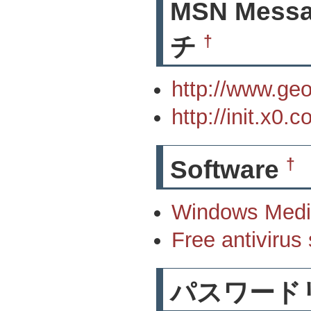
MSN Mes
†
チ
http://www.geo
http://init.x
†
Software
Windows Medi
Free antivirus
パスワード