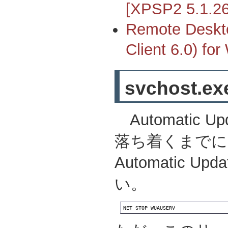
[XPSP2 5.1.2
Remote Deskto
Client 6.0) f
svchost
Automatic
落ち着くまでに
Automatic
い。
NET STOP WUAUSERV