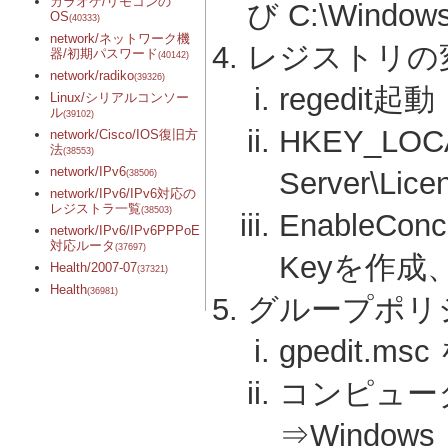
カラオケ/リモコンの
び C:\Windo
OS
(40333)
network/ネットワーク機
レジストリの
器/初期パスワード
(40142)
network/radiko
(39326)
regedit起動
Linux/シリアルコンソー
ル
(39102)
HKEY_LOCAL
network/Cisco/IOS復旧方
法
(38553)
network/IPv6
Server\Lic
(38506)
network/IPv6/IPv6対応の
レジストラ一覧
(38503)
EnableCon
network/IPv6/IPv6PPPoE
対応ルータ
(37697)
Keyを作成
Health/2007-07
(37321)
Health
(36981)
グループポリ
gpedit.ms
コンピュー
⇒Windo