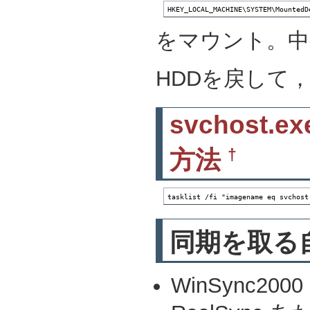
HKEY_LOCAL_MACHINE\SYSTEM\MountedD
をマウント。中
HDDを戻して
svchost
†
方法
tasklist /fi "imagename eq svchost
同期を取る
WinSync2000