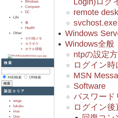
Login)ログ
Windows
Computer
remote desk
DC
Life
svchost.
食
Health
Windows Serv
Other
その他メモ
Windows全般
カラオケ
ホテル情報
ntpの設定
検索
ログイン時
MSN Mes
AND検索
OR検索
Software
認証エリア
パスワード
arege
ログイン後
fukubu
imai
回復コン
Univ