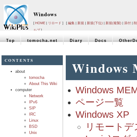
Windows
[
HOME
|
リロード
] [
編集
|
新規
|
新規(下位)
|
新規(複製)
|
添付
|
削
ルプ
]
Top
tomocha.net
Diary
Docs
OtherD
CONTENTS
Windows
about
tomocha
About This Wiki
Windows ME
computer
Network
ページ一覧
IPv6
SIP
Windows XP
IRC
Linux
リモートデス
BSD
Unix