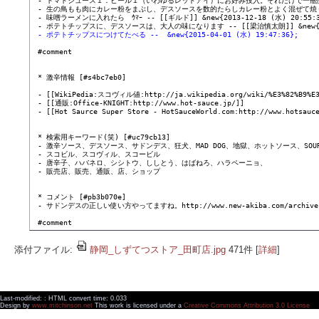
 - トマトジュース１：ビール１（いわゆるレッドアイ）にお好み投入。それだけで一瓶使いました。 --
 - 生の鳥もも肉にカレー粉をまぶし、デスソースを数的たらしカレー粉とよく混ぜて焼く --  &ne
 - 味噌ラーメンに入れたら　ｳﾏｰ -- [[ギルド]] &new{2013-12-18 (水) 20:55:30
 - ポテトチップスにつけてたべる --  &new{2015-04-01 (水) 19:47:36};
 #comment

 * 激辛情報 [#s4bc7eb0]

 - [[WikiPedia:スコヴィル値:http://ja.wikipedia.org/wiki/%E3%82%B9%E3%
 - [[通販:Office-KNIGHT:http://www.hot-sauce.jp/]]

 - [[Hot Saurce Super Store - HotSauceWorld.com:http://www.hotsauce
 * 検索用キーワード(笑) [#uc79cb13]

 - 激辛ソース、デスソース、サドンデス、狂犬、MAD DOG、地獄、ホットソース、SOURCE、
 - スコビル、スコヴィル、スコービル

 - 唐辛子、ハバネロ、シシトウ、ししとう、はばねろ、ハラペーニョ、

 - 販売店、販売、通販、店、ショップ

 * コメント [#pb3b070e]

 - サドンデスの正しい使い方やってますね。http://www.new-akiba.com/archives/2006
添付ファイル:
静岡_しずてつストア_田町店.jpg
471件
[
詳細
]
Last-modified: : HTML convert time: 0.033
Design by
www.mitchinson.net
This work is licensed under a
Creative Commons Attribution 3.0 License