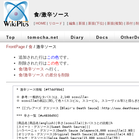
食/激辛ソース
[
HOME
|
リロード
] [
編集
|
新規
|
新規(下位)
|
新規(複製)
|
添付
|
削
Top
tomocha.net
Diary
Docs
OtherD
FrontPage
/
食
/ 激辛ソース
追加された行は
この色
です。
削除された行は
この色
です。
食/激辛ソース
へ行く。
食/激辛ソース の差分を削除
 * 激辛ソース情報 [#f7ddf8b6]

 ※ 参考:一般的なタバスコは、2,140 scoville~

 ※ scovilleの表記に関して色々(スコビル, スコービル, スコーヴィル等)と揺らぎ
 ** [[ブレアーズ デスソース【Blair's Death Sauce】:http://www.deathsauce.c
 *** 辛さ一覧 [#u4830d93]

 |商品名|商品名(english)|辛さ(scoville)|タバスコとの比較|h

 |スイート・デスソース|Sweet Death Saurce|||

 |ハラペーニョ・デスソース|Death Sauce Jalapeno|6,000 scoville|2.8倍|

 |オリジナル・デスソース|Original Death Sauce|10,000 scoville|4.6倍|

 |サルサ・デスソース|Salsa Death Saurce|15,000 scoville|7倍|
