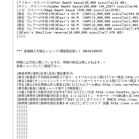
 |アフター・デスソース|After Death Sauce|50,000 scoville|23.4倍|

 |サドン・デスソース|Sudden Death Sauce|100,000 (49,220?) scoville|46.
 |メガ・デスソース|Mega Death Sauce |550,000 scoville|257倍|

 |限定 ブレアーの午前２時|Blair's 2A.M. (2AM)|2,000,000 scoville|934.6倍
 |限定 ブレアーの午前３時|Blair's 3A.M. (3AM)|3,000,000 scoville|1,401.
 |限定 ブレアーの午前４時|Blair's 4A.M. (4AM)|4,000,000 scoville|1,869.
 |限定 ブレアーの午前５時|Blair's 5A.M. (5AM)|6,000,000 scoville|2,803.
 |限定 ブレアーの午前６時|Blair's 6A.M. (6AM)|16,000,000 scoville|7,476
 ||Blair's 16million reserve|16,000,000 scoville|7,476.6倍|

 |||||

 *** 直接購入可能なショップ(通販限定除く) [#k421d929]

 情報には万全に期していますが、情報の保証は致しかねます。~

 直接ショップにてご確認下さい。

 |都道府県|場所|住所|店名|電話番号|h

 |東京|秋葉原|千代田区外神田３丁目１－１４ワタベビル１階|[[ワタベ商店:http://www.wata
 |東京|池袋|サンシャインシティーワールドインポートマートビル５階|[[ワタベ商店:http://www.w
 |埼玉|狭山|埼玉県狭山市上奥富1126-1|[[カルフール狭山:http://www.carrefour.co.jp
 |東京都|銀座||銀座シャンテ地下１F雑貨屋||

 |大阪|大阪市|大阪市北区大淀中3丁目2-2|[[ビバ大淀:http://www.kosetsu.jp/viva/
 |静岡|静岡市|静岡市駿河区富士見台 2-1-11|[[ドン・キホーテ パウSBS通り店:http://www.d
 |静岡県|静岡市|静岡市葵区田町7丁目67-1|[[しずてつストア 田町店:http://www.s-store.
 |静岡県|静岡市|静岡市葵区安東3-8-13|[[しずてつストア 安藤:http://www.s-store.co.
 ||||||

 ||||||

 ||||||

 ||||||

 ||||||

 ||||||

 ||||||

 ||||||

 ||||||
