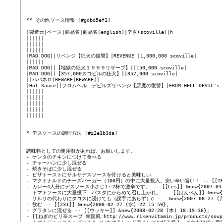
 ** その他ソース情報 [#gdbd5ef1]

 |製造元|ベース|商品名|商品名(english)|辛さ(scoville)|h

 ||||||

 ||||||

 ||||||

 |MAD DOG||リベンジ【狂犬の復讐】|REVENGE |1,000,000 scoville|

 ||||||

 |MAD DOG||【地獄の狂犬１９９９リザーブ】||150,000 scoville|

 |MAD DOG||【357,000スコビルの狂犬】||357,000 scoville|

 ||ハバネロ|BEWARE|BEWARE||

 |Hot Sauce||フロムヘル　デビルズリベンジ【悪魔の復讐】|FROM HELL DEVIL's RE
 ||||||

 ||||||

 ||||||

 ||||||

 ||||||

 * デスソースの調理方法 [#i2e1b3da]

 調味料としての使用例があれば、お願いします。

 - ケンタのチキンにつけて食べる

 - チャーハンに少し混ぜる

 - 焼きそばに少し混ぜる

 - ピザトーストにサルサデスソースを付けると美味しい

 - マクドナルドのチーズバーガー（100円）の中に大量投入。安い辛い旨い！ -- [[TRI]] &ne
 - カレー4人分にデスソース小さじ1～2杯で激辛です。 -- [[Lcs]] &new{2007-04-20
 - トマトソースに大量投下、パスタにからめて召し上がれ。 -- [[はんぺん]] &new{2007-
 - サルサの代わりにタコスに浸けても（誤字にあらず）○ --  &new{2007-08-27 (月) 
 - 飲む -- [[231]] &new{2008-02-27 (水) 22:15:59};

 - グラタンに混ぜる -- [[ウッキー]] &new{2008-02-28 (木) 18:19:36};

 - [[ねぎのピリ辛スープ 韓国風:http://www.rikenvitamin.jp/products/sou