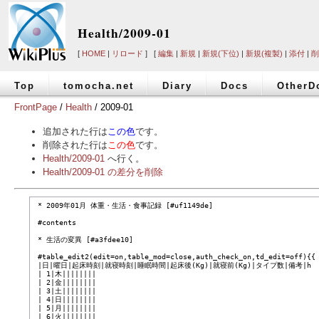
Health/2009-01
[
HOME
|
リロード
] [
編集
|
新規
|
新規(下位)
|
新規(複製)
|
添付
|
削
Top
tomocha.net
Diary
Docs
OtherD
FrontPage
/
Health
/ 2009-01
追加された行は
この色
です。
削除された行は
この色
です。
Health/2009-01
へ行く。
Health/2009-01 の差分を削除
 * 2009年01月 体重・生活・食事記録 [#uf1149de]

 #contents

 * 生活の変異 [#a3fdee10]

 #table_edit2(edit=on,table_mod=close,auth_check_on,td_edit=off){{

 |日|曜日|起床時刻|就寝時刻|睡眠時間|起床後(Kg)|就寝前(Kg)|タイプ数|備考|h

 | 1|木||||||||

 | 2|金||||||||

 | 3|土||||||||

 | 4|日||||||||

 | 5|月||||||||

 | 6|火||||||||
