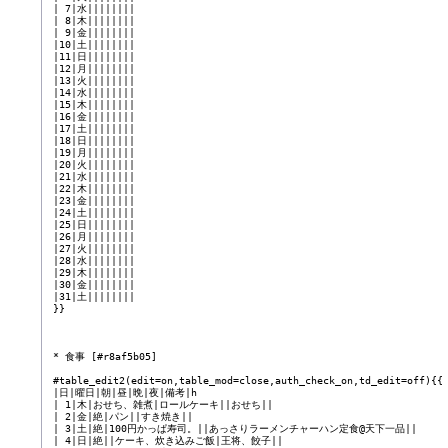
 | 7|水||||||||

 | 8|木||||||||

 | 9|金||||||||

 |10|土||||||||

 |11|日||||||||

 |12|月||||||||

 |13|火||||||||

 |14|水||||||||

 |15|木||||||||

 |16|金||||||||

 |17|土||||||||

 |18|日||||||||

 |19|月||||||||

 |20|火||||||||

 |21|水||||||||

 |22|木||||||||

 |23|金||||||||

 |24|土||||||||

 |25|日||||||||

 |26|月||||||||

 |27|火||||||||

 |28|水||||||||

 |29|木||||||||

 |30|金||||||||

 |31|土||||||||

 }}

 * 食事 [#r8af5b05]

 #table_edit2(edit=on,table_mod=close,auth_check_on,td_edit=off){{

 |日|曜日|朝|昼|晩|夜|備考|h

 | 1|木|おせち、雑煮|ロールケーキ||おせち||

 | 2|金|絶|パン||すき焼き||

 | 3|土|絶|100円かっぱ寿司。||あっさりラーメンチャーハン定食@天下一品||

 | 4|日|絶||ケーキ、炊き込みご飯|王将、餃子||
