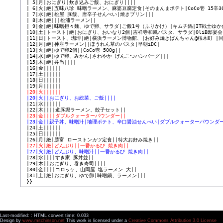
 | 5|月|おにぎり|炊き込みご飯、おにぎり||||

 | 6|火|絶|五味八珍 味噌ラーメン、麻婆豆腐定食|そのまんまポテト|CoCo壱 15辛30
 | 7|水|絶|松屋 豚飯、唐辛子せんべい|焼きプリン|||

 | 8|木|絶|||松浦ラーメン||

 | 9|金|絶|味噌担々麺、ゆで卵、サラダ|ご飯1号（ふりかけ）|キムチ鍋|IT戦士ゆか
 |10|土|トースト|絶|おにぎり、おいなり2個|吉祥寺和風パスタ、サラダ|OliB邸宴会|
 |11|日|トースト、珈琲|絶|横浜ラーメン博物館、|お好み焼きばんちゃん@桜木町 |同
 |12|月|絶|神座ラーメン||ほうれん草のパスタ|早朝iDC|

 |13|火|絶|ゆで卵2個||CoCo壱 500g||

 |14|水|絶|ゆで卵、みかん|さわやか げんこつハンバーグ|||

 |15|木|絶|弁当||||

 |16|金||||||

 |17|土||||||

 |18|日||||||

 |20|火||||||
 |20|火||おにぎり、お総菜、ご飯||||
 |23|金||||ダブルクォーターパウンダー||
 |23|金||親子丼、味噌汁|地理ポテト、辛口醤油せんべい|ダブルクォーターパウンダー
 |25|日||||||

 |27|火|絶|どんぶり||一番かるび 焼き肉||
 |27|火|絶|どんぶり、味噌汁||一番かるび 焼き肉||
 |29|木||おにぎり、巻き寿司||||

 |30|金||||コロッケ、山岡屋 塩ラーメン 大||

 |31|土|絶|おにぎり、ゆで卵|味噌鍋、ラーメン|||

Last-modified: : HTML convert time: 0.033
Design by
www.mitchinson.net
This work is licensed under a
Creative Commons Attribution 3.0 License