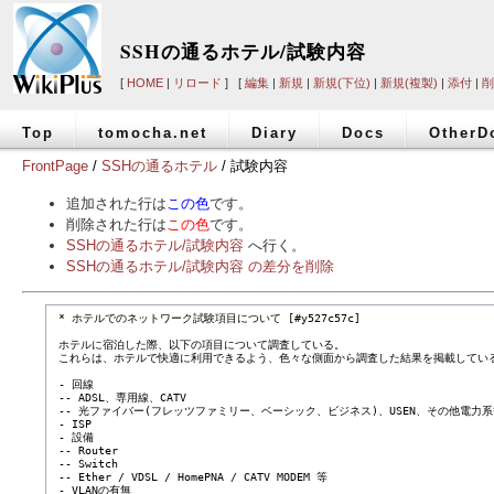
SSHの通るホテル/試験内容
[
HOME
|
リロード
] [
編集
|
新規
|
新規(下位)
|
新規(複製)
|
添付
|
削
Top
tomocha.net
Diary
Docs
OtherD
FrontPage
/
SSHの通るホテル
/ 試験内容
追加された行は
この色
です。
削除された行は
この色
です。
SSHの通るホテル/試験内容
へ行く。
SSHの通るホテル/試験内容 の差分を削除
 * ホテルでのネットワーク試験項目について [#y527c57c]

 ホテルに宿泊した際、以下の項目について調査している。

 これらは、ホテルで快適に利用できるよう、色々な側面から調査した結果を掲載している
 - 回線

 -- ADSL、専用線、CATV

 -- 光ファイバー(フレッツファミリー、ベーシック、ビジネス)、USEN、その他電力系
 - ISP

 - 設備

 -- Router

 -- Switch

 -- Ether / VDSL / HomePNA / CATV MODEM 等

 - VLANの有無
