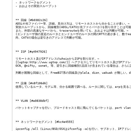
 - ネットワークセグメント

 - おおよその実効スループット

 ** 回線 [#b0382c26]

 ADSLや光ファイバー等、詳細。見分け方は、リモートホストから分かることが多い。~

 実効スループットから、回線種別(ADSL/CATVか光ファイバーか)を割り出すことは可能。
 また、外部の高速なサーバから、tracerouteを用いても、おおよそは判断が可能。~

 (エンドユーザ側の直近のルータとエンドユーザのルータの間のRTTの差が多く、数十ms以
 尚、CATVの場合は逆引きのアドレスで判断が可能。

 ** ISP [#q4947926]

 リモートホスト及びIPアドレスのwhoisからISPを割り出す。~

 [[ugtop:http://www.ugtop.com/]] へアクセスしてリモートホスト及びIPア
 OCN, @nifty, sonet, 等、逆引きに回線種別(品目)が含まれている場合は、さ
 判断が困難な回線として、FreeBIT系の回線及びplala、dion、wakwak が難し
 ** 設備 [#n8f106d6]

 使用しているルータ、モデム等、分かる範囲で調べる。ルータに関しては、arpを見ること
 ** VLAN [#a0838dbf]

 パケットキャプチャを行い、ブロードキャスト宛に飛んでくるパケットは、port vlan
 ** ネットワークセグメント [#kc4e4555]

 ipconfig /all (Linux/BSD/OSXはifconfig -a)を行い