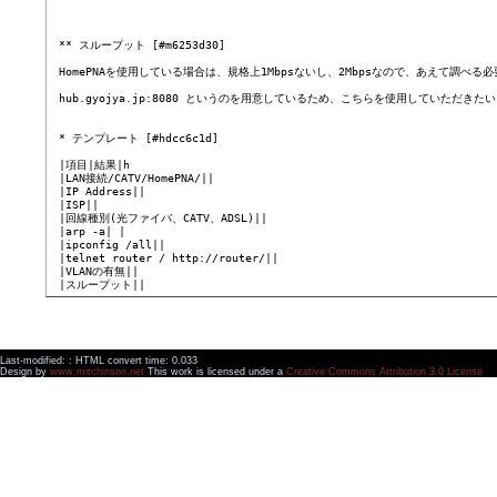
 ** スループット [#m6253d30]

 HomePNAを使用している場合は、規格上1Mbpsないし、2Mbpsなので、あえて
 hub.gyojya.jp:8080 というのを用意しているため、こちらを使用していただ
 * テンプレート [#hdcc6c1d]

 |項目|結果|h

 |LAN接続/CATV/HomePNA/||

 |IP Address||

 |ISP||

 |回線種別(光ファイバ、CATV、ADSL)||

 |arp -a| |

 |ipconfig /all||

 |telnet router / http://router/||

 |VLANの有無||

Last-modified: : HTML convert time: 0.033
Design by
www.mitchinson.net
This work is licensed under a
Creative Commons Attribution 3.0 License