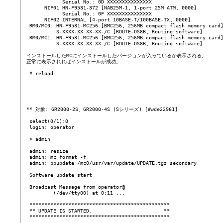
             Serial No.: 0D XXXXXXXXXXXXXXX

       NIF01 HN-F9531-372 [NAB25M-1, 1-port 25M ATM, 0000]

             Serial No.: 0F XXXXXXXXXXXXXXX

       NIF02 INTERNAL [4-port 10BASE-T/100BASE-TX, 0000]

  RM0/MC0: HN-F9531-MC256 [BMC256, 256MB compact flash memory card]
           S-XXXX-XX XX-XX-/C [ROUTE-OS8B, Routing software]

  RM0/MC1: HN-F9531-MC256 [BMC256, 256MB compact flash memory card]
           S-XXXX-XX XX-XX-/C [ROUTE-OS8B, Routing software]

 インストールしたMCにインストールしたバージョンが入っているか表示される。

 正常に表示されればインストールが成功。

  # reload

 ** 対象: GR2000-2S、GR2000-4S (Sシリーズ) [#wde22961]

  select(0/1):0

  login: operator

  > admin

  admin: resize

  admin: mc format -f

  admin: ppupdate /mc0/usr/var/update/UPDATE.tgz secondary

  Software update start

  Broadcast Message from operator@

          (/dev/tty00) at 0:11 ...

  ***********************************************

  ** UPDATE IS STARTED.                        **

  ***********************************************
