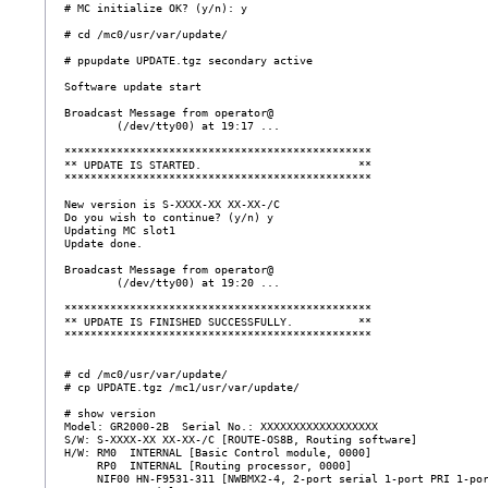
  # MC initialize OK? (y/n): y

  # cd /mc0/usr/var/update/

  # ppupdate UPDATE.tgz secondary active

  Software update start

  Broadcast Message from operator@

          (/dev/tty00) at 19:17 ...

  ***********************************************

  ** UPDATE IS STARTED.                        **

  ***********************************************

  New version is S-XXXX-XX XX-XX-/C

  Do you wish to continue? (y/n) y

  Updating MC slot1

  Update done.

  Broadcast Message from operator@

          (/dev/tty00) at 19:20 ...

  ***********************************************

  ** UPDATE IS FINISHED SUCCESSFULLY.          **

  ***********************************************

  # cd /mc0/usr/var/update/

  # cp UPDATE.tgz /mc1/usr/var/update/

  # show version

  Model: GR2000-2B  Serial No.: XXXXXXXXXXXXXXXXXX

  S/W: S-XXXX-XX XX-XX-/C [ROUTE-OS8B, Routing software]

  H/W: RM0  INTERNAL [Basic Control module, 0000]

       RP0  INTERNAL [Routing processor, 0000]

       NIF00 HN-F9531-311 [NWBMX2-4, 2-port serial 1-port PRI 1-por