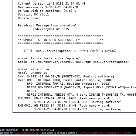
  Current version is S-9181-21 04-01-/B

  New version is S-9181-21 04-01-/B

  Do you wish to continue? (y/n) y

  Updating MC slot1

  Update done.

  Broadcast Message from operator@

          (/dev/tty00) at 0:15 ...

  ***********************************************

  ** UPDATE IS FINISHED SUCCESSFULLY.          **

  ***********************************************

     完了後、/mc1/usr/var/update/ にアーカイブが存在するか確認。

  admin: ls -la /mc1/usr/var/update/

  admin: cp /mc0/usr/var/update/UPDATE.tgz /mc1/usr/var/update/

  admin: version -a

  Model: GR2000-2S

  S/W: S-9181-21 04-01-/B [ROUTE-OS2, Routing software]

  H/W: RM0  INTERNAL [BCU, Basic Control module, 0000]

       RP0  INTERNAL [RP-A1, Routing processor, 0002]

       NIF00 HN-F9533-371M [NAOC3-1M, 1-port OC-3c/STM-1 ATM(multi-
       NIF01 ----------

       NIF02 INTERNAL [NE100-4TA, 4-port 10BASE-T/100BASE-TX, 0003]
  RM0/MC0: HN-F9533-64 [MC64, 64MB flash memory card]

           S-9181-21 04-01-/B [ROUTE-OS2, Routing software]

  RM0/MC1: HN-F9533-64 [MC64, 64MB flash memory card]

Last-modified: : HTML convert time: 0.034
Design by
www.mitchinson.net
This work is licensed under a
Creative Commons Attribution 3.0 License