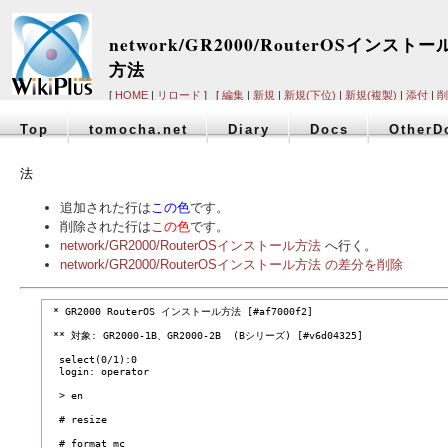
network/GR2000/RouterOSインストー
方法
[
HOME
|
リロード
] [
編集
|
新規
|
新規(下位)
|
新規(複製)
|
添付
|
削
Top
tomocha.net
Diary
Docs
OtherD
法
追加された行は
この色
です。
削除された行は
この色
です。
network/GR2000/RouterOSインストール方法
へ行く。
network/GR2000/RouterOSインストール方法 の差分を削除
 * GR2000 RouterOS インストール方法 [#af7000f2]

 ** 対象: GR2000-1B、GR2000-2B  (Bシリーズ) [#v6d04325]

  select(0/1):0

  login: operator

  > en

  # resize

  # format mc
