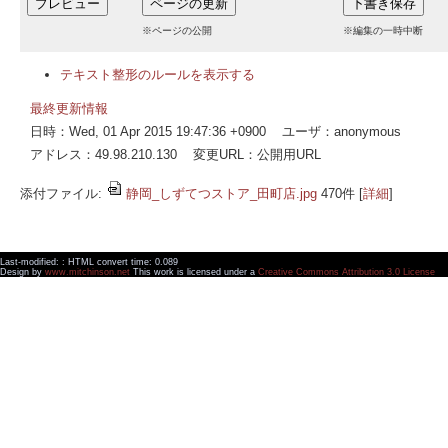
※ページの公開
※編集の一時中断
テキスト整形のルールを表示する
最終更新情報
日時：Wed, 01 Apr 2015 19:47:36 +0900 ユーザ：anonymous
アドレス：49.98.210.130 変更URL：公開用URL
添付ファイル:
静岡_しずてつストア_田町店.jpg
470件
[
詳細
]
Last-modified: : HTML convert time: 0.089
Design by
www.mitchinson.net
This work is licensed under a
Creative Commons Attribution 3.0 License