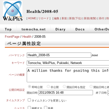
Health/2008-05
[
HOME
|
リロード
] [
編集
|
新規
|
新規(下位)
|
新規(複製)
|
添付
|
削
Top
tomocha.net
Diary
Docs
OtherD
FrontPage
/
Health
/ 2008-05
ページ属性設定
パーマリンク
.html
キーワード
ページの概要
即時公開
非公開
開始日時を指定
開始日時と
公開日時設定
開始日時:
終了日時:
タイムスタンプ
タイムスタンプを変更しない
ニュース
掲載する
新着