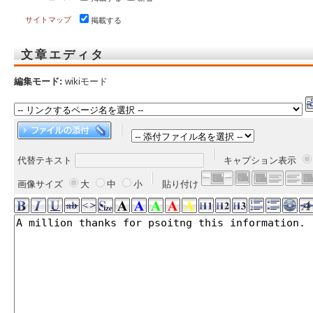
サイトマップ
掲載する
文章エディタ
編集モード:
wikiモード
代替テキスト
キャプション表示
画像サイズ
大
中
小
貼り付け