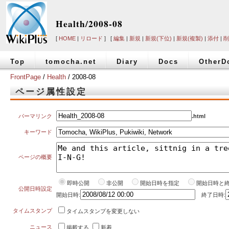
Health/2008-08
[
HOME
|
リロード
] [
編集
|
新規
|
新規(下位)
|
新規(複製)
|
添付
|
削
Top
tomocha.net
Diary
Docs
OtherD
FrontPage
/
Health
/ 2008-08
ページ属性設定
パーマリンク
.html
キーワード
ページの概要
即時公開
非公開
開始日時を指定
開始日時と
公開日時設定
開始日時:
終了日時:
タイムスタンプ
タイムスタンプを変更しない
ニュース
掲載する
新着